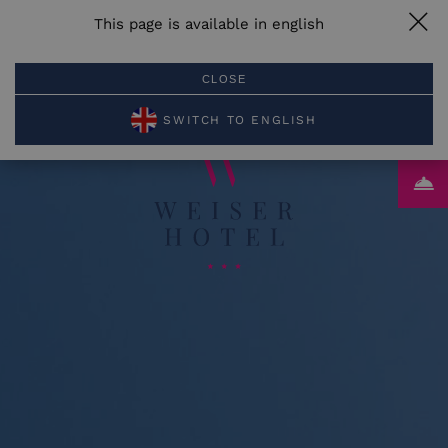
This page is available in english
JETZT
JETZT
LAGE
MENU
ANRUFEN
BUCHEN
CLOSE
PL
EN
DE
RU
SWITCH TO ENGLISH