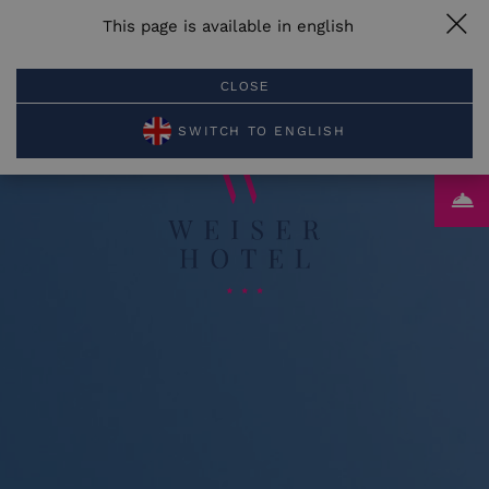
This page is available in english
JETZT
JETZT
LAGE
MENU
ANRUFEN
BUCHEN
CLOSE
PL
EN
DE
RU
SWITCH TO ENGLISH