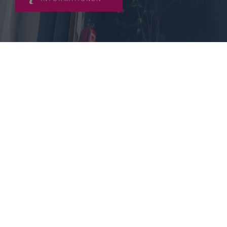
Aufenthaltsregeln
VORSCHRIFTEN FÜR DEN
AUFENTHALT EINES HAUSTIERES
+
−